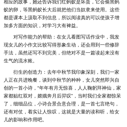
相应的故事，她还告诉我们红蚂蚁是坏蛋，它会偷黑蚂
蚁的卵，等黑蚂蚁长大后就把他们当奴隶来使用。这些
都是课本上汲取不到信息，所以阅读真的可以使孩子增
加多方面的知识，对学习大有裨益。
对写作能力的帮助：在女儿看图写话作业中，我发
现女儿的小作文比较写得形象生动，还会用到一些修辞
手法，虽然还写不到完美，但绝对不是一篇读起来没有
生气的流水账。
衍生的创造力：去年中秋节我印象深刻，我们一家
人正在共进晚餐，谈到中秋节的种种，女儿突然即兴自
创的一首小诗，“年年有月无惊喜，人人鞠躬拜神仙，家
家都贴红双对，嫦娥奔月后羿叹”，当时我们全家都惊呆
了，细细品位，小诗合景合意合理，是一首七言绝句，
还有对仗，着实让人惊叹，这就是大量的读和听，给女
儿的影响和作用吧。