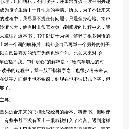
心理，只问耕耘，不问收获，注重培养孩子读书的兴趣
成为孩子生活中一件快乐的事情。所以，为了不让来来
的过程中，我尽量不提任何问题，只是全身心地、绘声
逐渐长大，他有时非常喜欢参与到阅读的过程中来，我
大道理》这本书，书中以饼干为例，解释了很多词语的
书上对一个词的解释后，我都会自己再举一个另外的例子
以自己最喜爱的汽车为例也造个句。比如来来对“合
车位指挥我。”对“耐心”的解释是：“给汽车加油的时
在读书的过程中，我一般不指着字念，也很少考来来认
在认字方面似乎也不敏感，到现在也不认识几个字，但
够了。
主导。
量买适合来来的书和比较经典的绘本、科普书。但即使
，有些书甚至没有看上一眼就被打入了冷宫。遇到这样