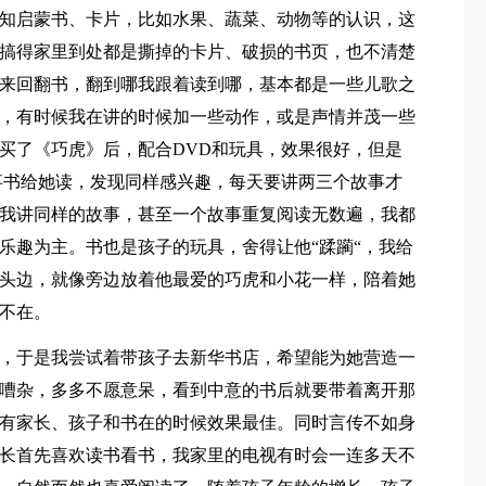
知启蒙书、卡片，比如水果、蔬菜、动物等的认识，这
搞得家里到处都是撕掉的卡片、破损的书页，也不清楚
来回翻书，翻到哪我跟着读到哪，基本都是一些儿歌之
，有时候我在讲的时候加一些动作，或是声情并茂一些
买了《巧虎》后，配合DVD和玩具，效果很好，但是
事书给她读，发现同样感兴趣，每天要讲两三个故事才
我讲同样的故事，甚至一个故事重复阅读无数遍，我都
乐趣为主。书也是孩子的玩具，舍得让他“蹂躏“，我给
头边，就像旁边放着他最爱的巧虎和小花一样，陪着她
不在。
，于是我尝试着带孩子去新华书店，希望能为她营造一
嘈杂，多多不愿意呆，看到中意的书后就要带着离开那
有家长、孩子和书在的时候效果最佳。同时言传不如身
长首先喜欢读书看书，我家里的电视有时会一连多天不