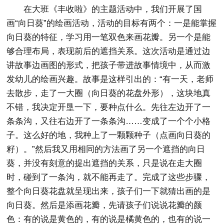
在大班《丰收啦》的主题活动中，我们开展了国
画“向日葵”的绘画活动，活动的目标有两个：一是能掌握
向日葵的特征，学习用一笔双色来画花瓣。另一个是能
够合理布局，表现前后的遮挡关系。这次活动是通过边
讲故事边画图的形式，把孩子带进故事情境中，从而激
发幼儿的绘画兴趣。故事是这样引出的：“有一天，老师
去散步，走了一大圈（向日葵的花盘外形），这块地真
不错，我决定开垦一下，要种点什么。先往左边开了一
条条沟，又往右边开了一条条沟……变成了一个个小格
子。这么好的地，我种上了一颗颗种子（点画向日葵的
籽）。”然后我又用相同的方法画了另一个遮挡的向日
葵，并没有刻意的提出遮挡的关系，只是说在走大圈
时，碰到了一条沟，就不能再走了。完成了这些步骤，
整个向日葵花盘就呈现出来，孩子们一下就猜出画的是
向日葵。然后是添画花瓣，先请孩子们说说花瓣的颜
色：有的说是黄色的，有的说是橘黄色的，也有的说一